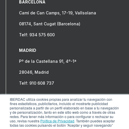
BARCELONA
Camí de Can Camps, 17-19, Vallsolana
08174, Sant Cugat (Barcelona)
Telf: 934 575 600
MADRID
Pº de la Castellana 91, 4º-1ª
28046, Madrid
Telf: 910 608 737
IBERDAC utiliza cookies propias para analizar tu navegación con
fines estadísticos, publicitarios, incluido el mostrarte publicidad
personalizada a partir de un perfil elaborado en base a tu navegación
y de personalización, tanto en este sitio web como a través de otras
redes. Para tener más información o para configurar o rechazar su
uso, revisa nuestra
Política de Privacidad
. También puedes aceptar
todas las cookies pulsando el botón “Aceptar y seguir navegando”